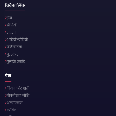
क्विक लिंक
होम
श्रेणियाँ
उद्धरण
ऑडियो/वीडियो
प्रतियोगिता
पुरस्कार
पुस्तकें खरीदें
पेज
नियम और शर्तें
गोपनीयता नीति
अस्वीकरण
लॉगिन