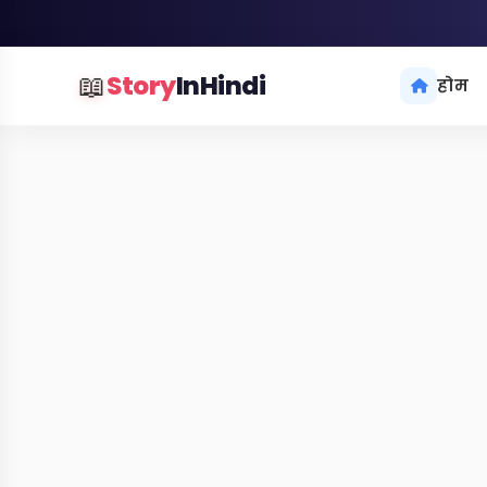
📖
Story
InHindi
होम