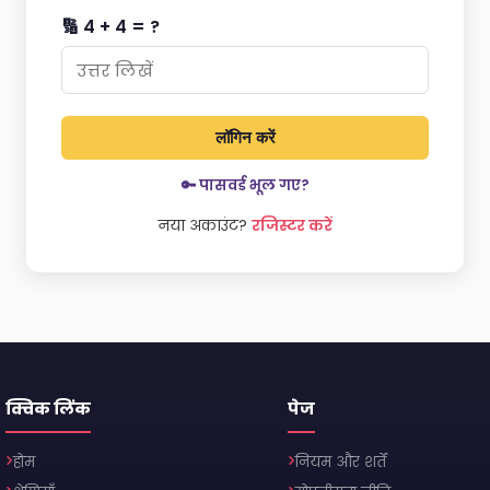
🔢 4 + 4 = ?
लॉगिन करें
🔑 पासवर्ड भूल गए?
नया अकाउंट?
रजिस्टर करें
क्विक लिंक
पेज
होम
नियम और शर्तें