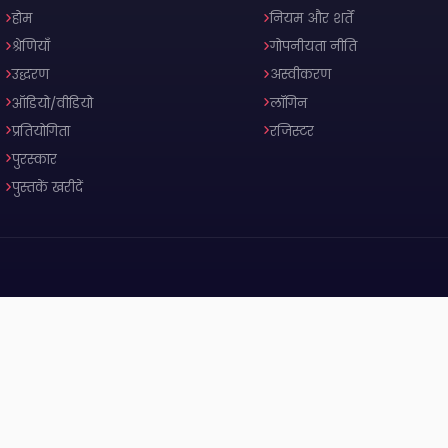
होम
नियम और शर्तें
श्रेणियाँ
गोपनीयता नीति
उद्धरण
अस्वीकरण
ऑडियो/वीडियो
लॉगिन
प्रतियोगिता
रजिस्टर
पुरस्कार
पुस्तकें खरीदें