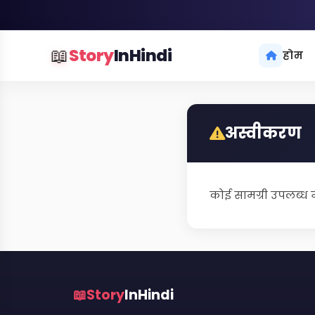
📖
Story
InHindi
होम
अस्वीकरण
कोई सामग्री उपलब्ध न
📖
Story
InHindi