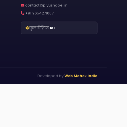
contact@piyushgoel.in
+91 9654271007
कुल विज़िटर:
181
Developed by
Web Mahek India