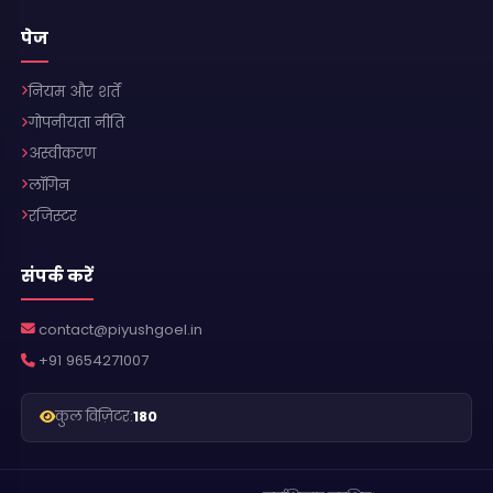
पेज
नियम और शर्तें
गोपनीयता नीति
अस्वीकरण
लॉगिन
रजिस्टर
संपर्क करें
contact@piyushgoel.in
+91 9654271007
कुल विज़िटर:
180